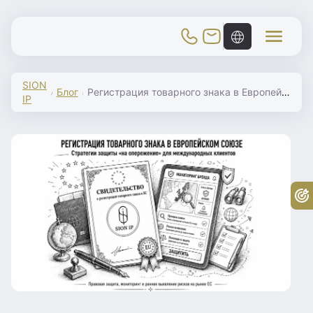
Toggle Mobile Menu
SION
Блог
Регистрация товарного знака в Европейском Союзе: стратегии защиты «на опережение» для международных клиентов
IP
Бе