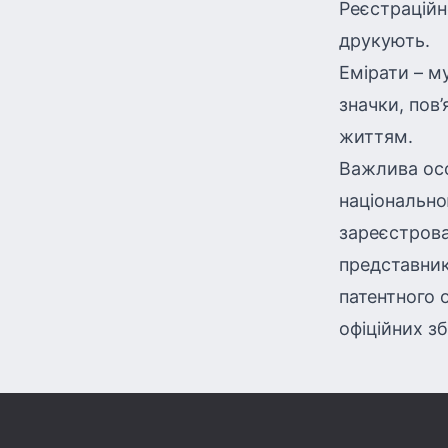
Реєстраційн
друкують.
Емірати – м
значки, пов
життям.
Важлива осо
національно
зареєстрова
представник
патентного 
офіційних зб