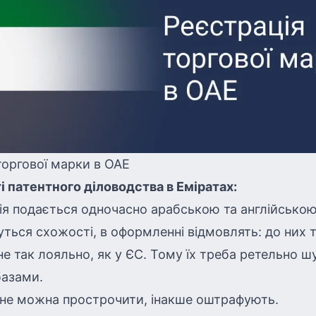
торгової марки в ОАЕ
 патентного діловодства в Еміратах:
я подається одночасно арабською та англійською
ться схожості, в оформленні відмовлять: до них 
не так лояльно, як у ЄС. Тому їх треба ретельно ш
базами.
не можна прострочити, інакше оштрафують.