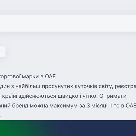
Е
торгової марки в ОАЕ
дин з найбільш просунутих куточків світу, реєстра
 країні здійснюються швидко і чітко. Отримати
ний бренд можна максимум за 3 місяці. І то в ОА
.