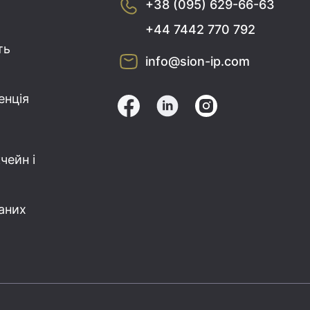
+38 (095) 629-66-63
+44 7442 770 792
ть
info@sion-ip.com
енція
чейн і
аних