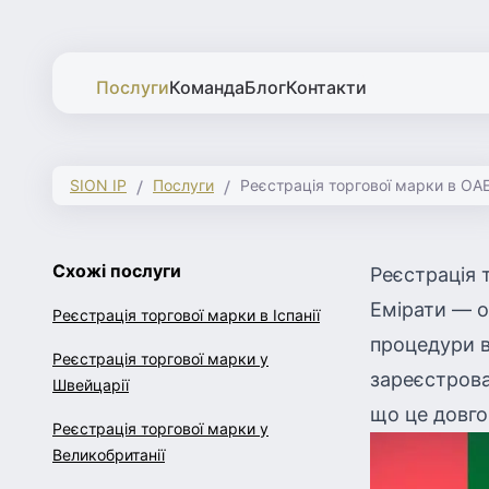
Послуги
Команда
Блог
Контакти
SION IP
Послуги
Реєстрація торгової марки в ОА
Схожі послуги
Реєстрація 
Емірати — о
Реєстрація торгової марки в Іспанії
процедури в
Реєстрація торгової марки у
зареєстрова
Швейцарії
що це довго
Реєстрація торгової марки у
Великобританії