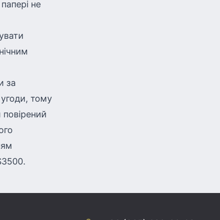
папері не
увати
 нічним
и за
угоди, тому
ш повірений
ого
ням
$3500.