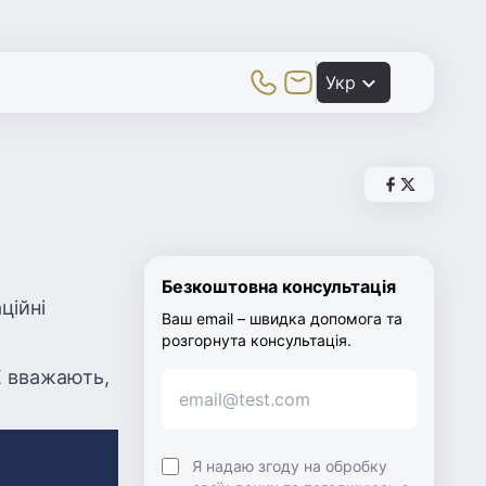
Toggle Mobile Menu
Укр
Поділитись д
Поділитись 
Безкоштовна консультація
ційні
Ваш email – швидка допомога та
розгорнута консультація.
Е вважають,
Я надаю згоду на обробку