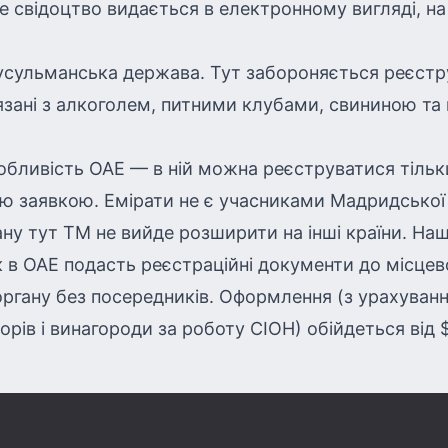
е свідоцтво видається в електронному вигляді, на 
усульманська держава. Тут забороняється реєстр
’язані з алкоголем, питними клубами, свининою та
бливість ОАЕ — в ній можна реєструватися тільк
ю заявкою. Емірати не є учасниками Мадридської 
ну тут ТМ не вийде розширити на інші країни. На
 в ОАЕ подасть реєстраційні документи до місцев
органу без посередників. Оформлення (з урахуван
орів і винагороди за роботу СІОН) обійдеться від 