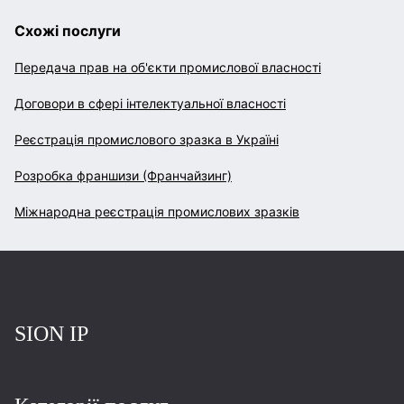
Схожі послуги
Передача прав на об'єкти промислової власності
Договори в сфері інтелектуальної власності
Реєстрація промислового зразка в Україні
Розробка франшизи (Франчайзинг)
Міжнародна реєстрація промислових зразків
Повернутись на головну
SION IP