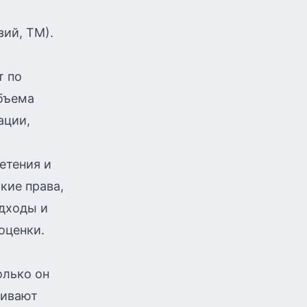
ий, ТМ).
т по
объема
ации,
етения и
кие права,
дходы и
оценки.
олько он
нивают