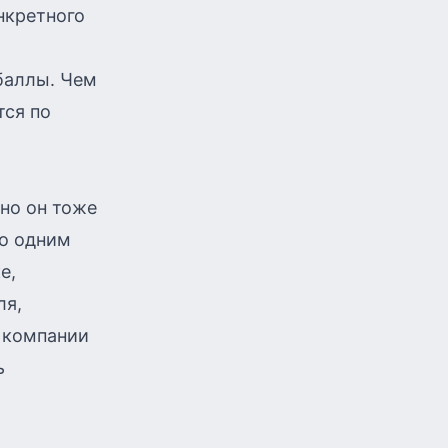
нкретного
баллы. Чем
тся по
 но он тоже
по одним
е,
ля,
 компании
ь