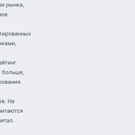
ли рынка,
ное
тированных
нками,
ейтинг
т больше,
рования.
в. На
читаются
итал.