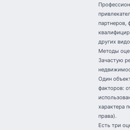
Профессион
привлекател
партнеров, 
квалифициро
других видо
Методы оце
Зачастую р
недвижимос
Один объект
факторов: о
использован
характера п
права).
Есть три о