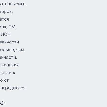
ут повысить
торов,
ется
ипа, ТМ,
СИОН.
венности
больше, чем
енности.
скольких
ности к
о от
к передаются
):