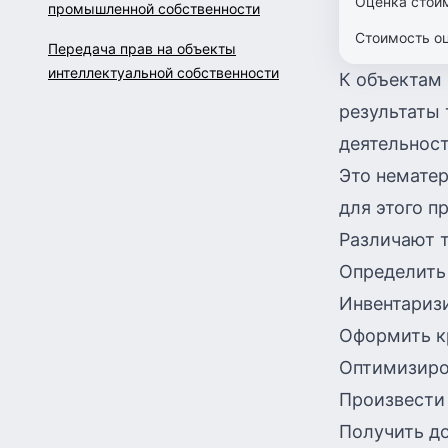
Оценка стои
промышленной собственности
Стоимость оц
Передача прав на объекты
интеллектуальной собственности
К объектам
результаты 
деятельност
Это немате
для этого п
Различают т
Определить 
Инвентаризи
Оформить кр
Оптимизиро
Произвести 
Получить до