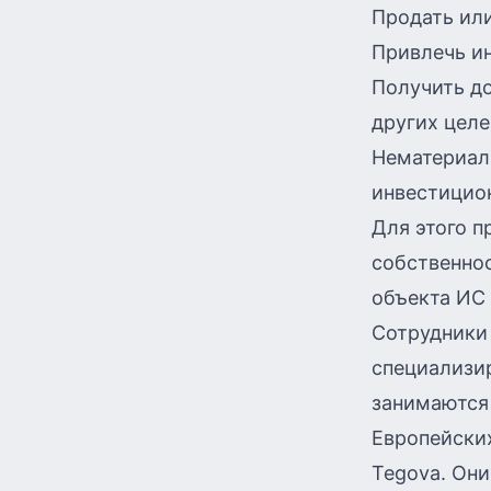
Продать или
Привлечь ин
Получить до
других целе
Нематериал
инвестицио
Для этого 
собственнос
объекта ИС 
Сотрудники
специализир
занимаются 
Европейских
Tegova. Они