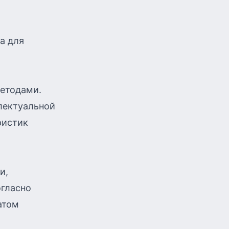
а для
етодами.
лектуальной
ристик
и,
огласно
атом