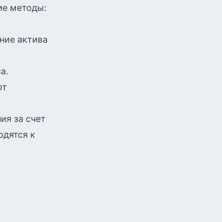
ие методы:
ние актива
а.
ют
ия за счет
одятся к