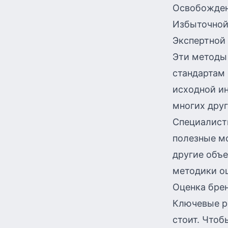
Освобожден
Избыточной 
Экспертной 
Эти методы
стандартам 
исходной ин
многих друг
Специалист
полезные мо
другие объ
методики оц
Оценка бре
Ключевые ре
стоит. Чтоб