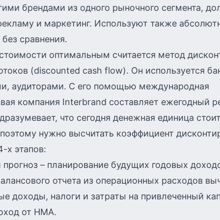
гими брендами из одного рыночного сегмента, до
рекламу и маркетинг. Используют также абсолют
 без сравнения.
 стоимости оптимальным считается
метод дискон
отоков
(discounted cash flow). Он используется ба
ми, аудиторами. С его помощью международная
вая компания Interbrand составляет ежегодный р
дразумевает, что сегодня денежная единица стои
 поэтому нужно высчитать коэффициент дисконти
4-х этапов:
прогноз – планирование будущих годовых доходо
алансового отчета из операционных расходов вы
е доходы, налоги и затраты на привлеченный кап
оход от НМА.